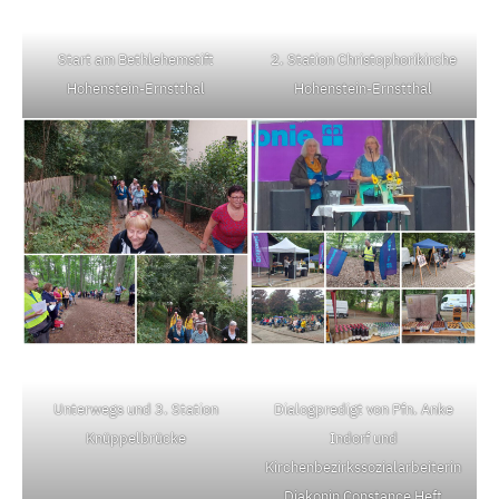
Start am Bethlehemstift
2. Station Christophorikirche
Hohenstein-Ernstthal
Hohenstein-Ernstthal
Unterwegs und 3. Station
Dialogpredigt von Pfn. Anke
Knüppelbrücke
Indorf und
Kirchenbezirkssozialarbeiterin
Diakonin Constance Heft